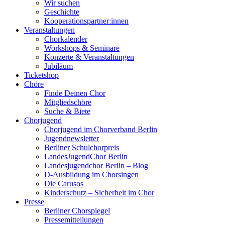
Wir suchen
Geschichte
Kooperationspartner:innen
Veranstaltungen
Chorkalender
Workshops & Seminare
Konzerte & Veranstaltungen
Jubiläum
Ticketshop
Chöre
Finde Deinen Chor
Mitgliedschöre
Suche & Biete
Chorjugend
Chorjugend im Chorverband Berlin
Jugendnewsletter
Berliner Schulchorpreis
LandesJugendChor Berlin
Landesjugendchor Berlin – Blog
D-Ausbildung im Chorsingen
Die Carusos
Kinderschutz – Sicherheit im Chor
Presse
Berliner Chorspiegel
Pressemitteilungen