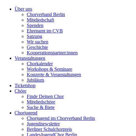
Über uns
Chorverband Berlin
Mitgliedschaft
Spenden
Ehrenamt im CVB
Satzung
Wir suchen
Geschichte
Kooperationspartner:innen
Veranstaltungen
Chorkalender
Workshops & Seminare
Konzerte & Veranstaltungen
Jubiläum
Ticketshop
Chöre
Finde Deinen Chor
Mitgliedschöre
Suche & Biete
Chorjugend
Chorjugend im Chorverband Berlin
Jugendnewsletter
Berliner Schulchorpreis
LandesJugendChor Berlin