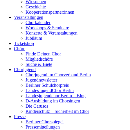
Wir suchen
Geschichte
Kooperationspartner:innen
Veranstaltungen
Chorkalender
Workshops & Seminare
Konzerte & Veranstaltungen
Jubiläum
Ticketshop
Chöre
Finde Deinen Chor
Mitgliedschöre
Suche & Biete
Chorjugend
Chorjugend im Chorverband Berlin
Jugendnewsletter
Berliner Schulchorpreis
LandesJugendChor Berlin
Landesjugendchor Berlin – Blog
D-Ausbildung im Chorsingen
Die Carusos
Kinderschutz – Sicherheit im Chor
Presse
Berliner Chorspiegel
Pressemitteilungen