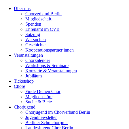
Über uns
Chorverband Berlin
Mitgliedschaft
Spenden
Ehrenamt im CVB
Satzung
Wir suchen
Geschichte
Kooperationspartner:innen
Veranstaltungen
Chorkalender
Workshops & Seminare
Konzerte & Veranstaltungen
Jubiläum
Ticketshop
Chöre
Finde Deinen Chor
Mitgliedschöre
Suche & Biete
Chorjugend
Chorjugend im Chorverband Berlin
Jugendnewsletter
Berliner Schulchorpreis
LandesJugendChor Berlin