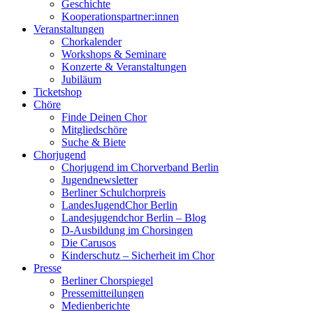
Geschichte
Kooperationspartner:innen
Veranstaltungen
Chorkalender
Workshops & Seminare
Konzerte & Veranstaltungen
Jubiläum
Ticketshop
Chöre
Finde Deinen Chor
Mitgliedschöre
Suche & Biete
Chorjugend
Chorjugend im Chorverband Berlin
Jugendnewsletter
Berliner Schulchorpreis
LandesJugendChor Berlin
Landesjugendchor Berlin – Blog
D-Ausbildung im Chorsingen
Die Carusos
Kinderschutz – Sicherheit im Chor
Presse
Berliner Chorspiegel
Pressemitteilungen
Medienberichte