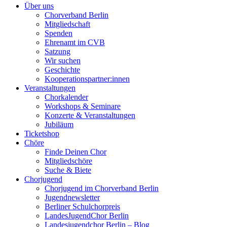
Über uns
Chorverband Berlin
Mitgliedschaft
Spenden
Ehrenamt im CVB
Satzung
Wir suchen
Geschichte
Kooperationspartner:innen
Veranstaltungen
Chorkalender
Workshops & Seminare
Konzerte & Veranstaltungen
Jubiläum
Ticketshop
Chöre
Finde Deinen Chor
Mitgliedschöre
Suche & Biete
Chorjugend
Chorjugend im Chorverband Berlin
Jugendnewsletter
Berliner Schulchorpreis
LandesJugendChor Berlin
Landesjugendchor Berlin – Blog