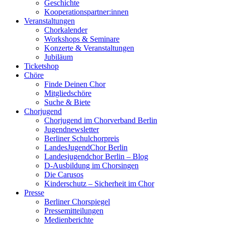
Geschichte
Kooperationspartner:innen
Veranstaltungen
Chorkalender
Workshops & Seminare
Konzerte & Veranstaltungen
Jubiläum
Ticketshop
Chöre
Finde Deinen Chor
Mitgliedschöre
Suche & Biete
Chorjugend
Chorjugend im Chorverband Berlin
Jugendnewsletter
Berliner Schulchorpreis
LandesJugendChor Berlin
Landesjugendchor Berlin – Blog
D-Ausbildung im Chorsingen
Die Carusos
Kinderschutz – Sicherheit im Chor
Presse
Berliner Chorspiegel
Pressemitteilungen
Medienberichte