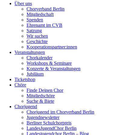
Über uns
Chorverband Berlin
Mitgliedschaft
Spenden
Ehrenamt im CVB
Satzung
Wir suchen
Geschichte
Kooperationspartner:innen
Veranstaltungen
Chorkalender
Workshops & Seminare
Konzerte & Veranstaltungen
Jubiläum
Ticketshop
Chöre
Finde Deinen Chor
Mitgliedschöre
Suche & Biete
Chorjugend
Chorjugend im Chorverband Berlin
Jugendnewsletter
Berliner Schulchorpreis
LandesJugendChor Berlin
Landesjugendchor Berlin – Blog