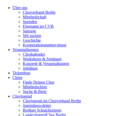
Über uns
Chorverband Berlin
Mitgliedschaft
Spenden
Ehrenamt im CVB
Satzung
Wir suchen
Geschichte
Kooperationspartner:innen
Veranstaltungen
Chorkalender
Workshops & Seminare
Konzerte & Veranstaltungen
Jubiläum
Ticketshop
Chöre
Finde Deinen Chor
Mitgliedschöre
Suche & Biete
Chorjugend
Chorjugend im Chorverband Berlin
Jugendnewsletter
Berliner Schulchorpreis
LandesJugendChor Berlin