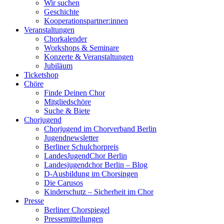
Wir suchen
Geschichte
Kooperationspartner:innen
Veranstaltungen
Chorkalender
Workshops & Seminare
Konzerte & Veranstaltungen
Jubiläum
Ticketshop
Chöre
Finde Deinen Chor
Mitgliedschöre
Suche & Biete
Chorjugend
Chorjugend im Chorverband Berlin
Jugendnewsletter
Berliner Schulchorpreis
LandesJugendChor Berlin
Landesjugendchor Berlin – Blog
D-Ausbildung im Chorsingen
Die Carusos
Kinderschutz – Sicherheit im Chor
Presse
Berliner Chorspiegel
Pressemitteilungen