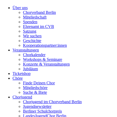
Über uns
Chorverband Berlin
Mitgliedschaft
Spenden
Ehrenamt im CVB
Satzung
Wir suchen
Geschichte
Kooperationspartner:innen
Veranstaltungen
Chorkalender
Workshops & Seminare
Konzerte & Veranstaltungen
Jubiläum
Ticketshop
Chöre
Finde Deinen Chor
Mitgliedschöre
Suche & Biete
Chorjugend
Chorjugend im Chorverband Berlin
Jugendnewsletter
Berliner Schulchorpreis
LandesJugendChor Berlin