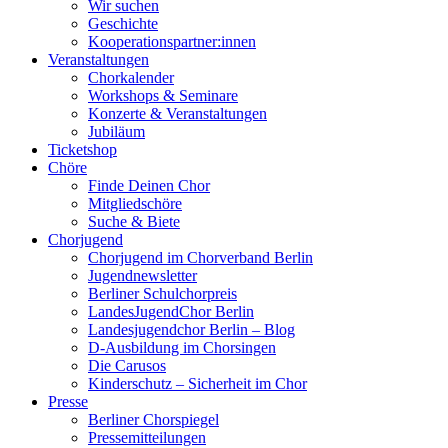
Wir suchen
Geschichte
Kooperationspartner:innen
Veranstaltungen
Chorkalender
Workshops & Seminare
Konzerte & Veranstaltungen
Jubiläum
Ticketshop
Chöre
Finde Deinen Chor
Mitgliedschöre
Suche & Biete
Chorjugend
Chorjugend im Chorverband Berlin
Jugendnewsletter
Berliner Schulchorpreis
LandesJugendChor Berlin
Landesjugendchor Berlin – Blog
D-Ausbildung im Chorsingen
Die Carusos
Kinderschutz – Sicherheit im Chor
Presse
Berliner Chorspiegel
Pressemitteilungen