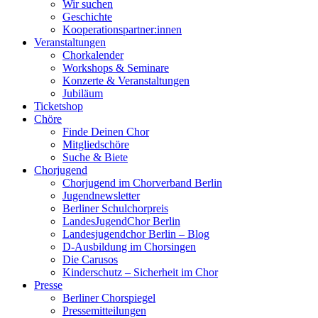
Wir suchen
Geschichte
Kooperationspartner:innen
Veranstaltungen
Chorkalender
Workshops & Seminare
Konzerte & Veranstaltungen
Jubiläum
Ticketshop
Chöre
Finde Deinen Chor
Mitgliedschöre
Suche & Biete
Chorjugend
Chorjugend im Chorverband Berlin
Jugendnewsletter
Berliner Schulchorpreis
LandesJugendChor Berlin
Landesjugendchor Berlin – Blog
D-Ausbildung im Chorsingen
Die Carusos
Kinderschutz – Sicherheit im Chor
Presse
Berliner Chorspiegel
Pressemitteilungen