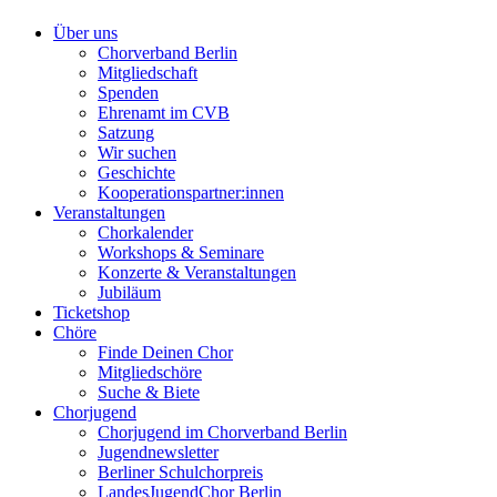
Über uns
Chorverband Berlin
Mitgliedschaft
Spenden
Ehrenamt im CVB
Satzung
Wir suchen
Geschichte
Kooperationspartner:innen
Veranstaltungen
Chorkalender
Workshops & Seminare
Konzerte & Veranstaltungen
Jubiläum
Ticketshop
Chöre
Finde Deinen Chor
Mitgliedschöre
Suche & Biete
Chorjugend
Chorjugend im Chorverband Berlin
Jugendnewsletter
Berliner Schulchorpreis
LandesJugendChor Berlin