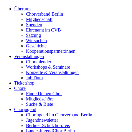
Über uns
Chorverband Berlin
Mitgliedschaft
Spenden
Ehrenamt im CVB
Satzung
Wir suchen
Geschichte
Kooperationspartner:innen
Veranstaltungen
Chorkalender
Workshops & Seminare
Konzerte & Veranstaltungen
Jubiläum
Ticketshop
Chöre
Finde Deinen Chor
Mitgliedschöre
Suche & Biete
Chorjugend
Chorjugend im Chorverband Berlin
Jugendnewsletter
Berliner Schulchorpreis
LandesJugendChor Berlin