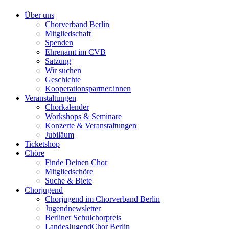
Über uns
Chorverband Berlin
Mitgliedschaft
Spenden
Ehrenamt im CVB
Satzung
Wir suchen
Geschichte
Kooperationspartner:innen
Veranstaltungen
Chorkalender
Workshops & Seminare
Konzerte & Veranstaltungen
Jubiläum
Ticketshop
Chöre
Finde Deinen Chor
Mitgliedschöre
Suche & Biete
Chorjugend
Chorjugend im Chorverband Berlin
Jugendnewsletter
Berliner Schulchorpreis
LandesJugendChor Berlin