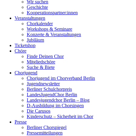
Wir suchen
Geschichte
Kooperationspartner:innen
Veranstaltungen
Chorkalender
Workshops & Seminare
Konzerte & Veranstaltungen
Jubiläum
Ticketshop
Chöre
Finde Deinen Chor
Mitgliedschöre
Suche & Biete
Chorjugend
Chorjugend im Chorverband Berlin
Jugendnewsletter
Berliner Schulchorpreis
LandesJugendChor Berlin
Landesjugendchor Berlin – Blog
D-Ausbildung im Chorsingen
Die Carusos
Kinderschutz – Sicherheit im Chor
Presse
Berliner Chorspiegel
Pressemitteilungen