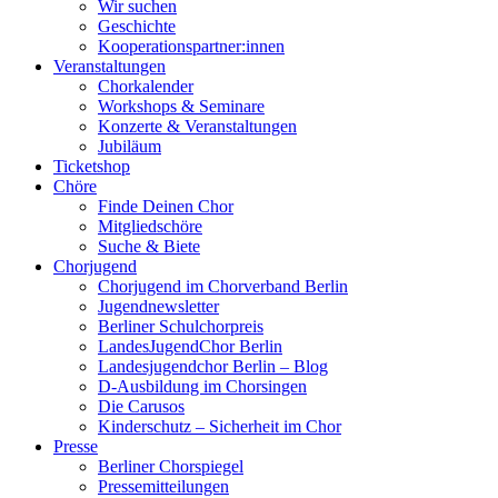
Wir suchen
Geschichte
Kooperationspartner:innen
Veranstaltungen
Chorkalender
Workshops & Seminare
Konzerte & Veranstaltungen
Jubiläum
Ticketshop
Chöre
Finde Deinen Chor
Mitgliedschöre
Suche & Biete
Chorjugend
Chorjugend im Chorverband Berlin
Jugendnewsletter
Berliner Schulchorpreis
LandesJugendChor Berlin
Landesjugendchor Berlin – Blog
D-Ausbildung im Chorsingen
Die Carusos
Kinderschutz – Sicherheit im Chor
Presse
Berliner Chorspiegel
Pressemitteilungen