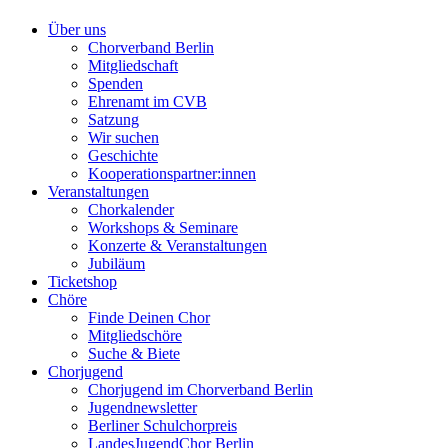
Über uns
Chorverband Berlin
Mitgliedschaft
Spenden
Ehrenamt im CVB
Satzung
Wir suchen
Geschichte
Kooperationspartner:innen
Veranstaltungen
Chorkalender
Workshops & Seminare
Konzerte & Veranstaltungen
Jubiläum
Ticketshop
Chöre
Finde Deinen Chor
Mitgliedschöre
Suche & Biete
Chorjugend
Chorjugend im Chorverband Berlin
Jugendnewsletter
Berliner Schulchorpreis
LandesJugendChor Berlin