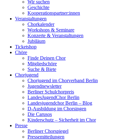
Wir suchen
Geschichte
Kooperationspartner:innen
Veranstaltungen
Chorkalender
Workshops & Seminare
Konzerte & Veranstaltungen
Jubiläum
Ticketshop
Chöre
Finde Deinen Chor
Mitgliedschöre
Suche & Biete
Chorjugend
Chorjugend im Chorverband Berlin
Jugendnewsletter
Berliner Schulchorpreis
LandesJugendChor Berlin
Landesjugendchor Berlin – Blog
D-Ausbildung im Chorsingen
Die Carusos
Kinderschutz – Sicherheit im Chor
Presse
Berliner Chorspiegel
Pressemitteilungen