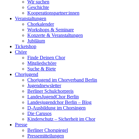
Wir suchen
Geschichte
Kooperationspartner:innen
Veranstaltungen
Chorkalender
Workshops & Seminare
Konzerte & Veranstaltungen
Jubiläum
Ticketshop
Chöre
Finde Deinen Chor
Mitgliedschöre
Suche & Biete
Chorjugend
Chorjugend im Chorverband Berlin
Jugendnewsletter
Berliner Schulchorpreis
LandesJugendChor Berlin
Landesjugendchor Berlin – Blog
D-Ausbildung im Chorsingen
Die Carusos
Kinderschutz – Sicherheit im Chor
Presse
Berliner Chorspiegel
Pressemitteilungen