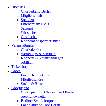
Über uns
Chorverband Berlin
Mitgliedschaft
Spenden
Ehrenamt im CVB
Satzung
Wir suchen
Geschichte
Kooperationspartner:innen
Veranstaltungen
Chorkalender
Workshops & Seminare
Konzerte & Veranstaltungen
Jubiläum
Ticketshop
Chöre
Finde Deinen Chor
Mitgliedschöre
Suche & Biete
Chorjugend
Chorjugend im Chorverband Berlin
Jugendnewsletter
Berliner Schulchorpreis
LandesJugendChor Berlin