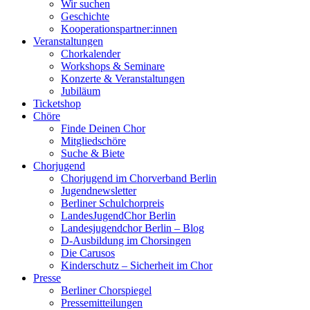
Wir suchen
Geschichte
Kooperationspartner:innen
Veranstaltungen
Chorkalender
Workshops & Seminare
Konzerte & Veranstaltungen
Jubiläum
Ticketshop
Chöre
Finde Deinen Chor
Mitgliedschöre
Suche & Biete
Chorjugend
Chorjugend im Chorverband Berlin
Jugendnewsletter
Berliner Schulchorpreis
LandesJugendChor Berlin
Landesjugendchor Berlin – Blog
D-Ausbildung im Chorsingen
Die Carusos
Kinderschutz – Sicherheit im Chor
Presse
Berliner Chorspiegel
Pressemitteilungen