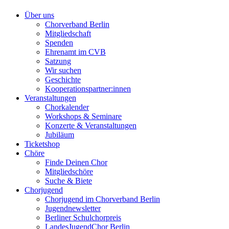
Über uns
Chorverband Berlin
Mitgliedschaft
Spenden
Ehrenamt im CVB
Satzung
Wir suchen
Geschichte
Kooperationspartner:innen
Veranstaltungen
Chorkalender
Workshops & Seminare
Konzerte & Veranstaltungen
Jubiläum
Ticketshop
Chöre
Finde Deinen Chor
Mitgliedschöre
Suche & Biete
Chorjugend
Chorjugend im Chorverband Berlin
Jugendnewsletter
Berliner Schulchorpreis
LandesJugendChor Berlin